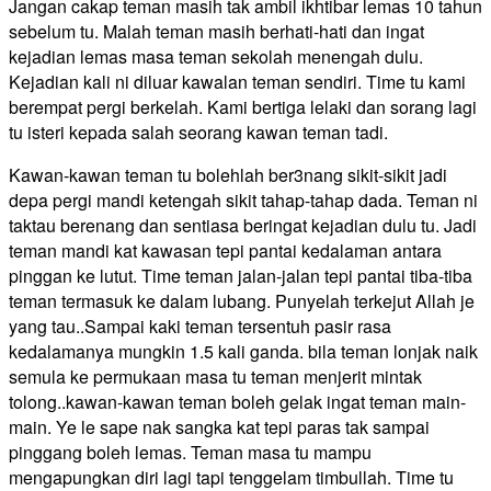
Jangan cakap teman masih tak ambil ikhtibar lemas 10 tahun
sebelum tu. Malah teman masih berhati-hati dan ingat
kejadian lemas masa teman sekolah menengah dulu.
Kejadian kali ni diluar kawalan teman sendiri. Time tu kami
berempat pergi berkelah. Kami bertiga lelaki dan sorang lagi
tu isteri kepada salah seorang kawan teman tadi.
Kawan-kawan teman tu ​bolehlah ber3nang sikit-sikit jadi
depa pergi mandi ketengah sikit tahap-tahap dada. Teman ni
taktau berenang dan sentiasa beringat kejadian dulu tu. Jadi
teman mandi kat kawasan tepi pantai kedalaman antara
pinggan ke lutut. Time teman jalan-jalan tepi pantai tiba-tiba
teman termasuk ke dalam lubang. Punyelah terkejut Allah je
yang tau..Sampai kaki teman tersentuh pasir rasa
kedalamanya mungkin 1.5 kali ganda. bila teman lonjak naik
semula ke permukaan masa tu teman menjerit mintak
tolong..kawan-kawan teman boleh gelak ingat teman main-
main. Ye le sape nak sangka kat tepi paras tak sampai
pinggang boleh lemas. Teman masa tu mampu
mengapungkan diri lagi tapi tenggelam timbullah. Time tu