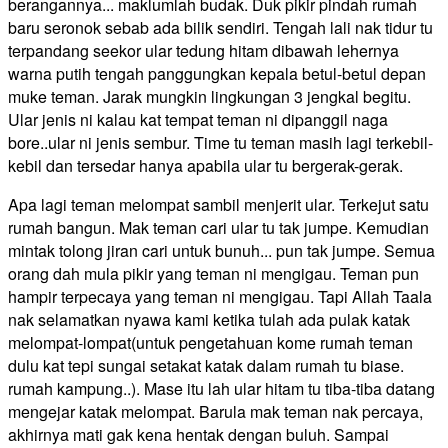
berangannya... maklumlah budak. Duk pikir pindah rumah
baru seronok sebab ada bilik sendiri. Tengah lali nak tidur tu
terpandang seekor ular tedung hitam dibawah lehernya
warna putih tengah panggungkan kepala betul-betul depan
muke teman. Jarak mungkin lingkungan 3 jengkal begitu.
Ular jenis ni kalau kat tempat teman ni dipanggil naga
bore..ular ni jenis sembur. Time tu teman masih lagi terkebil-
kebil dan tersedar hanya apabila ular tu bergerak-gerak.
Apa lagi teman melompat sambil menjerit ular. Terkejut satu
rumah bangun. Mak teman cari ular tu tak jumpe. Kemudian
mintak tolong jiran cari untuk bunuh... pun tak jumpe. Semua
orang dah mula pikir yang teman ni mengigau. Teman pun
hampir terpecaya yang teman ni mengigau. Tapi Allah Taala
nak selamatkan nyawa kami ketika tulah ada pulak katak
melompat-lompat(untuk pengetahuan kome rumah teman
dulu kat tepi sungai setakat katak dalam rumah tu biase.
rumah kampung..). Mase itu lah ular hitam tu tiba-tiba datang
mengejar katak melompat. Barula mak teman nak percaya,
akhirnya mati gak kena hentak dengan buluh. Sampai