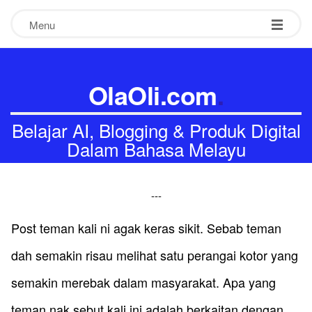
Menu
OlaOli.com
.
Belajar AI, Blogging & Produk Digital
Dalam Bahasa Melayu
-
-
-
​​​Post teman kali ni agak keras sikit. Sebab teman
dah semakin risau melihat satu perangai kotor yang
semakin merebak dalam masyarakat. Apa yang
teman nak sebut kali ini adalah berkaitan dengan