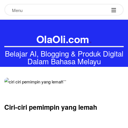
Menu
OlaOli.com
.
Belajar AI, Blogging & Produk Digital
Dalam Bahasa Melayu
-
-
-
Ciri-ciri pemimpin yang lemah