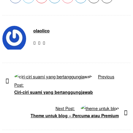
olaolico
P
Previous
o
Post:
s
Ciri-ciri suami yang bertanggungjawab
t
N
Next Post:
a
Theme untuk blog – Percuma atau Premium
v
i