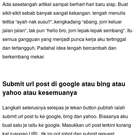
Ada sesetangah artikel sampai berhari-hari baru siap. Buat
sikit-sikit sebab banyak sangat kekangan. tengah menulis
tetiba “ayah nak susu!!”..kengkadang “abang, jom keluar
jalan-jalan”..tak pun “hello bro, jom lepak-lepak sembang”. Itu
semua gangguan yang menjadi punca kerja aku tertinggal
dan tertangguh. Padahal idea tengah bercambah dan
berkembang mekar.
Submit url post di google atau bing atau
yahoo atau kesemuanya
Langkah seterusnya selepas je tekan button publish ialah
submit url post tu ke google, bing dan yahoo. Biasanya aku
buat satu je iaitu ke google. Masukkan url post terkini korang
kat ruangan URL, tik im not robot dan submit request.