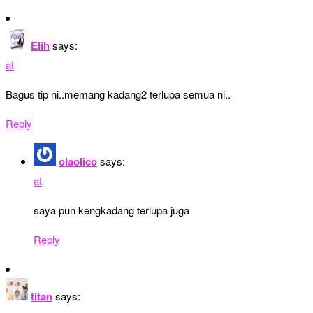
Elih
says:
at
Bagus tip ni..memang kadang2 terlupa semua ni..
Reply
olaolico
says:
at
saya pun kengkadang terlupa juga
Reply
titan
says: