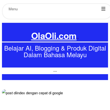
Menu
OlaOli.com
.
Belajar AI, Blogging & Produk Digital
Dalam Bahasa Melayu
-
-
-