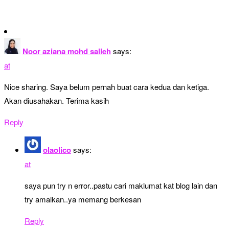
g
a
t
Noor aziana mohd salleh
says:
i
at
o
n
Nice sharing. Saya belum pernah buat cara kedua dan ketiga.
Akan diusahakan. Terima kasih
Reply
olaolico
says:
at
saya pun try n error..pastu cari maklumat kat blog lain dan
try amalkan..ya memang berkesan
Reply