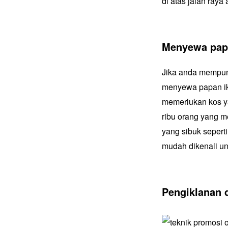
di atas jalan raya
Menyewa papa
Jika anda mempuny
menyewa papan ik
memerlukan kos ya
ribu orang yang me
yang sibuk sepert
mudah dikenali u
Pengiklanan 