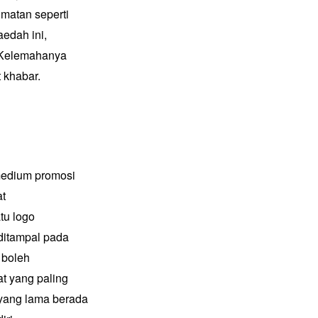
matan seperti
aedah ini,
. Kelemahanya
 khabar.
medium promosi
at
tu logo
 ditampal pada
 boleh
t yang paling
 yang lama berada