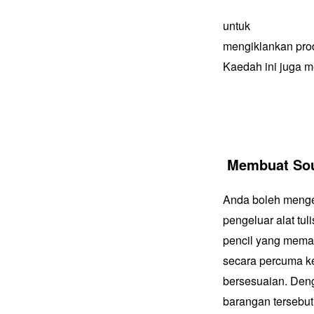
untuk
mengiklankan prod
Kaedah ini juga me
Membuat Sou
Anda boleh mengel
pengeluar alat tu
pencil yang mema
secara percuma ke
bersesuaian. Den
barangan tersebut