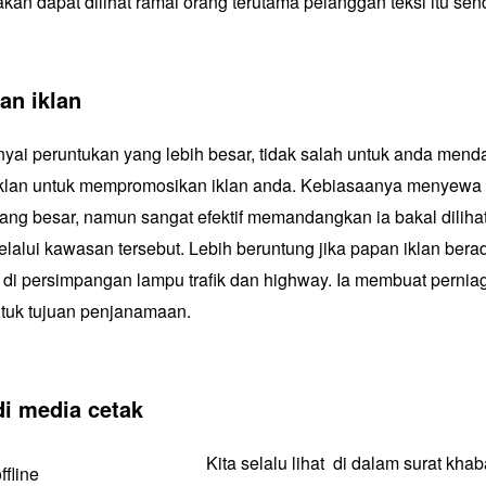
 akan dapat dilihat ramai orang terutama pelanggan teksi itu sendi
n iklan
ai peruntukan yang lebih besar, tidak salah untuk anda mend
lan untuk mempromosikan iklan anda. Kebiasaanya menyewa 
ng besar, namun sangat efektif memandangkan ia bakal dilihat
lalui kawasan tersebut. Lebih beruntung jika papan iklan berad
i di persimpangan lampu trafik dan highway. Ia membuat perni
ntuk tujuan penjanamaan.
di media cetak
Kita selalu lihat di dalam surat khab