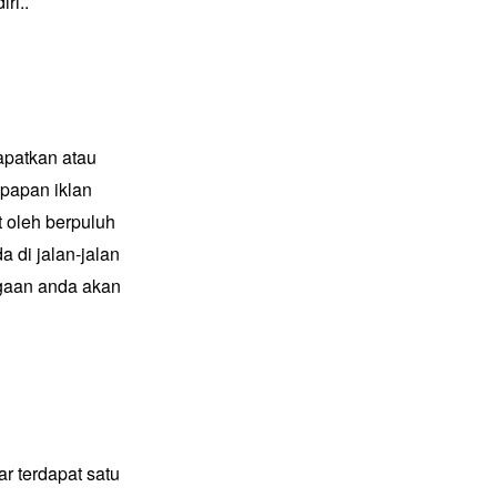
ri..
apatkan atau
papan iklan
 oleh berpuluh
a di jalan-jalan
agaan anda akan
ar terdapat satu