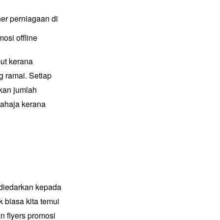
nner perniagaan di
but kerana
 ramai. Setiap
tkan jumlah
sahaja kerana
 diedarkan kepada
 biasa kita temui
n flyers promosi