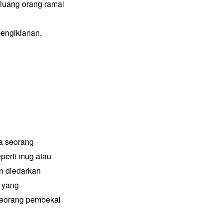
luang orang ramai
pengiklanan.
da seorang
eperti mug atau
n diedarkan
t yang
seorang pembekal