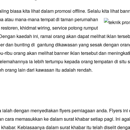
ling biasa kita lihat dalam promosi offline. Selalu kita lihat ba
ma
atau mana-mana tempat di taman perumahan
ti restoren, khidmat wiring, service potong rumput
. Dengan kaedah ini, ramai orang akan dapat melihat iklan terse
er dan bunting di gantung dikawasan yang sesak dengan orang
bu-ribu orang akan melihat banner iklan tersebut dan meningka
lemahannya ia lebih tertumpu kepada orang tempatan di situ 
eh orang lain dari kawasan itu adalah rendah.
 ialah dengan menyediakan flyers perniagaan anda. Flyers ini
n cara memasukkan ke dalam surat khabar setiap pagi. Ini agak
 khabar. Kebiasaanya dalam surat khabar itu telah diselit denga