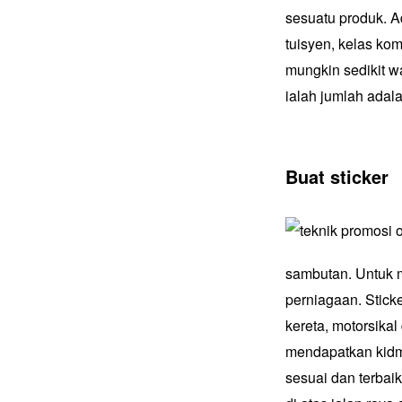
sesuatu produk. A
tuisyen, kelas ko
mungkin sedikit w
ialah jumlah adala
Buat sticker
sambutan. Untuk m
perniagaan. Stick
kereta, motorsika
mendapatkan kidma
sesuai dan terba