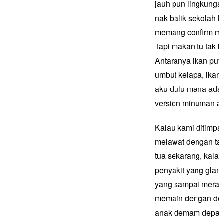
jauh pun lingkung
nak balik sekolah 
memang confirm m
Tapi makan tu tak
Antaranya ikan p
umbut kelapa, ik
aku dulu mana ada
version minuman 
Kalau kami ditimp
melawat dengan ta
tua sekarang, kal
penyakit yang gla
yang sampai mera
memain dengan de
anak demam depa b