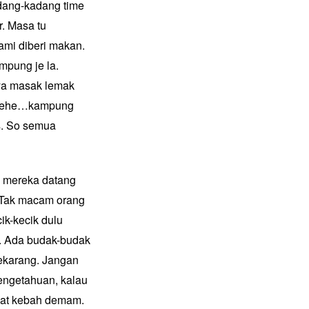
adang-kadang time
r. Masa tu
mi diberi makan.
mpung je la.
ya masak lemak
hehehe…kampung
s. So semua
n mereka datang
. Tak macam orang
k-kecik dulu
h. Ada budak-budak
ekarang. Jangan
engetahuan, kalau
pat kebah demam.