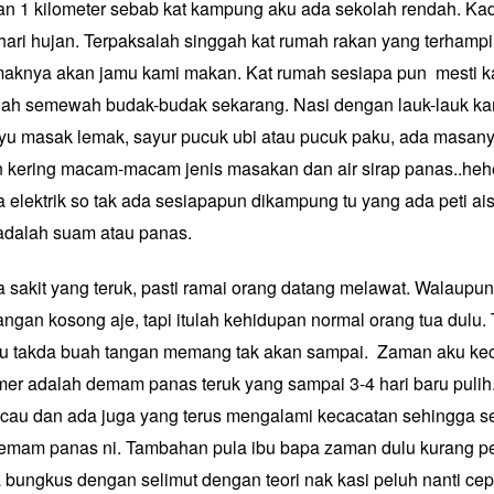
an 1 kilometer sebab kat kampung aku ada sekolah rendah. K
hari hujan. Terpaksalah singgah kat rumah rakan yang terhampi
aknya akan jamu kami makan. Kat rumah sesiapa pun mesti ka
 lah semewah budak-budak sekarang. Nasi dengan lauk-lauk ka
uyu masak lemak, sayur pucuk ubi atau pucuk paku, ada masan
an kering macam-macam jenis masakan dan air sirap panas..
 elektrik so tak ada sesiapapun dikampung tu yang ada peti ai
adalah suam atau panas.
a sakit yang teruk, pasti ramai orang datang melawat. Walaupu
ngan kosong aje, tapi itulah kehidupan normal orang tua dulu
au takda buah tangan memang tak akan sampai. Zaman aku keci
mer adalah demam panas teruk yang sampai 3-4 hari baru puli
cau dan ada juga yang terus mengalami kecacatan sehingga s
mam panas ni. Tambahan pula ibu bapa zaman dulu kurang p
ungkus dengan selimut dengan teori nak kasi peluh nanti ce