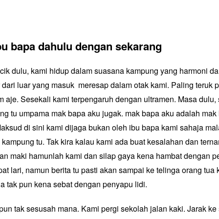
bu bapa dahulu dengan sekarang
ecik dulu, kami hidup dalam suasana kampung yang harmoni d
or dari luar yang masuk meresap dalam otak kami. Paling teru
am aje. Sesekali kami terpengaruh dengan ultramen. Masa dulu
ng tu umpama mak bapa aku jugak. mak bapa aku adalah mak
aksud di sini kami dijaga bukan oleh ibu bapa kami sahaja mal
 kampung tu. Tak kira kalau kami ada buat kesalahan dan tern
kan maki hamunlah kami dan silap gaya kena hambat dengan pe
t lari, namun berita tu pasti akan sampai ke telinga orang tua
 tak pun kena sebat dengan penyapu lidi.
un tak sesusah mana. Kami pergi sekolah jalan kaki. Jarak ke 