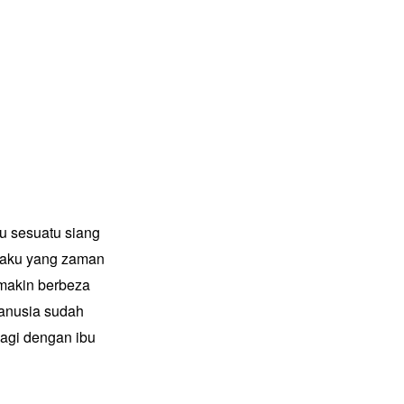
ku sesuatu siang
n aku yang zaman
makin berbeza
anusia sudah
lagi dengan ibu