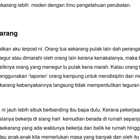
ekarang lebih moden dengan ilmu pengetahuan perubatan.
karang
tkan aku terpost ni. Orang tua sekarang pulak lain dah perang
ditegur atau dimarahi oleh orang lain kerana kenakalanya, mak
liknya orang yang menegur tu pulak kena marah. Kalau orang 
nggunakan ‘laporan’ orang kampung untuk mendisiplin dan m
ekarang kebanyakannya langsung tidak memperdulikan tegura
 ni jauh lebih sibuk berbanding ibu bapa dulu. Kerana pekerja
salanya bekerja di siang hari kemudian berada di rumah sepan
sekarang yang ada waktunya bekerja dan balik ke rumah hingg
au anak-anak kita memerlukan masa yang banyak dan oleh itu 