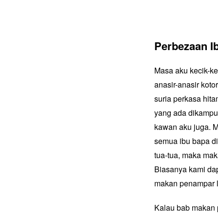
Perbezaan I
Masa aku kecik-k
anasir-anasir kot
suria perkasa hit
yang ada dikampu
kawan aku juga. M
semua ibu bapa di
tua-tua, maka ma
Biasanya kami dapa
makan penampar la
Kalau bab makan p