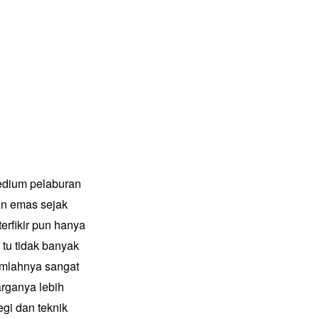
edium pelaburan
an emas sejak
erfikir pun hanya
 tu tidak banyak
umlahnya sangat
arganya lebih
gi dan teknik