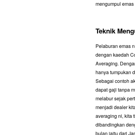
mengumpul emas de
Teknik Meng
Pelaburan emas n
dengan kaedah C
Averaging. Dengan
hanya tumpukan de
Sebagai contoh ak
dapat gaji tanpa 
melabur sejak per
menjadi dealer ki
averaging ni, kit
dibandingkan deng
bulan iaitu dari J