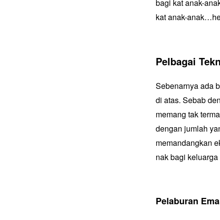
bagi kat anak-ana
kat anak-anak…he
Pelbagai Tek
Sebenarnya ada b
di atas. Sebab de
memang tak termam
dengan jumlah yan
memandangkan eko
nak bagi keluarga
Pelaburan Ema