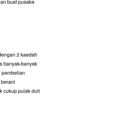
ian buat pusaka
i dengan 2 kaedah
gus banyak-banyak
u pembelian
 berani
 cukup pulak duit