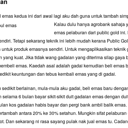
ian
emas kedua ini dari awal lagi aku dah guna untuk tambah si
Kalau dulu hanya agrobank sahaja
emas pelaburan dari public gold ini.
endiri. Tetapi sekarang teknik ini lebih mudah kerana Public Go
untuk produk emasnya sendiri. Untuk mengaplikasikan teknik g
 yang kuat. Jika tidak wang gadaian yang diterima silap gaya 
embeli emas. Kaedah asal adalah gadai kemudian beli emas b
edikit keuntungan dan tebus kembali emas yang di gadai.
 sedikit berlainan, mula-mula aku gadai, beli emas baru denga
selama 6 bulan bayar sikit-sikit duit gadaian emas dengan duit
bulan kos gadaian habis bayar dan pergi bank ambil balik emas.
rtambah antara 20% ke 30% setahun. Mungkin sifat pelaburan
ot. Dan sekarang ni rasa sayang pulak nak jual emas tu. Cada