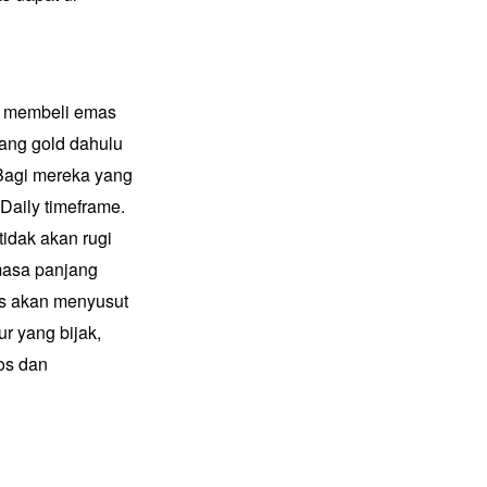
uk membeli emas
tang gold dahulu
 Bagi mereka yang
Daily timeframe.
idak akan rugi
 masa panjang
as akan menyusut
r yang bijak,
os dan