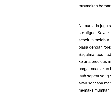
minimakan berband
Namun ada juga se
sekaligus. Saya k
sebelum melabur. 
biasa dengan fore
Bagaimanapun ada 
kerana precious m
harga emas akan 
jauh seperti yang
akan sentiasa me
memaksimumkan k