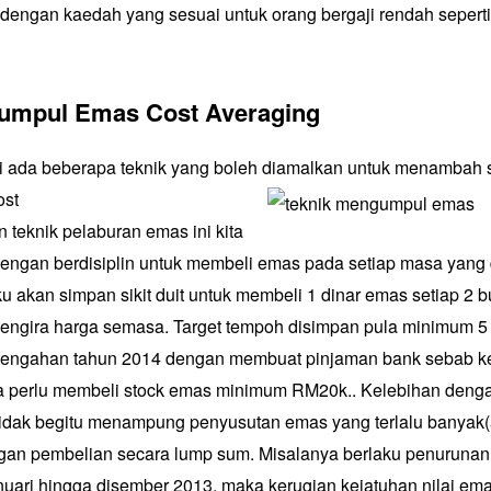
ngan kaedah yang sesuai untuk orang bergaji rendah seperti
umpul Emas Cost Averaging
i ada beberapa teknik yang boleh diamalkan untuk menambah 
ost
 teknik pelaburan emas ini kita
ngan berdisiplin untuk membeli emas pada setiap masa yang 
u akan simpan sikit duit untuk membeli 1 dinar emas setiap 2 
mengira harga semasa. Target tempoh disimpan pula minimum 5
tengahan tahun 2014 dengan membuat pinjaman bank sebab ket
ta perlu membeli stock emas minimum RM20k.. Kelebihan denga
a tidak begitu menampung penyusutan emas yang terlalu banyak(a
an pembelian secara lump sum. Misalanya berlaku penurunan 
anuari hingga disember 2013, maka kerugian kejatuhan nilai ema