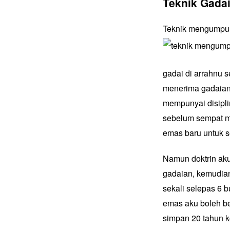
Teknik Gada
Teknik mengumpul 
gadai di arrahnu s
menerima gadaian 
mempunyai disiplin
sebelum sempat m
emas baru untuk s
Namun doktrin aku
gadaian, kemudian 
sekali selepas 6 
emas aku boleh be
simpan 20 tahun k