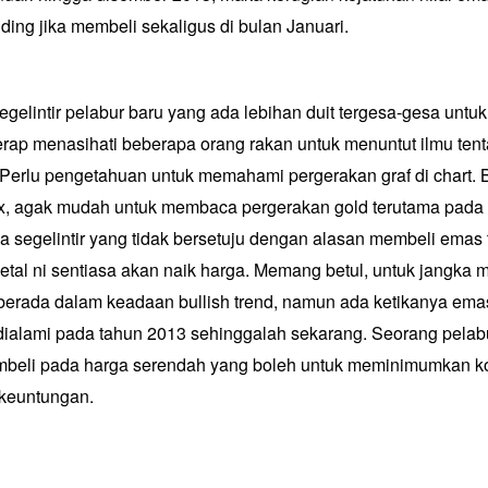
ing jika membeli sekaligus di bulan Januari.
gelintir pelabur baru yang ada lebihan duit tergesa-gesa unt
erap menasihati beberapa orang rakan untuk menuntut ilmu ten
Perlu pengetahuan untuk memahami pergerakan graf di chart.
x, agak mudah untuk membaca pergerakan gold terutama pada 
segelintir yang tidak bersetuju dengan alasan membeli emas t
etal ni sentiasa akan naik harga. Memang betul, untuk jangka
berada dalam keadaan bullish trend, namun ada ketikanya em
 dialami pada tahun 2013 sehinggalah sekarang. Seorang pelabu
mbeli pada harga serendah yang boleh untuk meminimumkan k
euntungan.