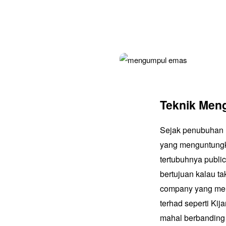
Teknik Men
Sejak penubuhan P
yang menguntungk
tertubuhnya public
bertujuan kalau ta
company yang men
terhad seperti Kij
mahal berbanding 