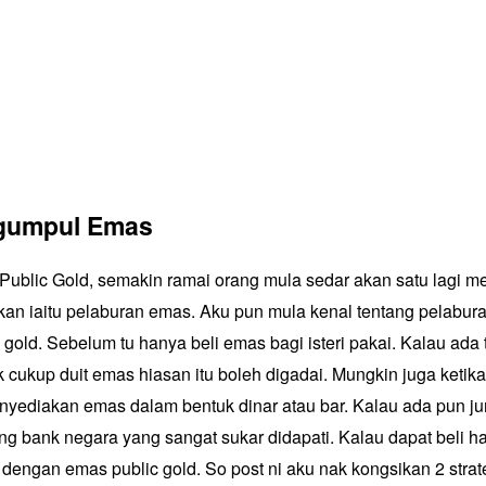
gumpul Emas
ublic Gold, semakin ramai orang mula sedar akan satu lagi m
an iaitu
pelaburan emas
. Aku pun mula kenal tentang pelabur
 gold. Sebelum tu hanya beli emas bagi isteri pakai. Kalau ada t
k cukup duit emas hiasan itu boleh digadai. Mungkin juga ketika
yediakan emas dalam bentuk dinar atau bar. Kalau ada pun j
ang bank negara yang sangat sukar didapati. Kalau dapat beli h
dengan emas public gold. So post ni aku nak kongsikan 2 strate