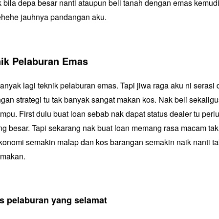
k bila depa besar nanti ataupun beli tanah dengan emas kemud
hehe jauhnya pandangan aku.
nik Pelaburan Emas
anyak lagi
teknik pelaburan emas
. Tapi jiwa raga aku ni seras
ngan strategi tu tak banyak sangat makan kos. Nak beli sekali
pu. First dulu buat loan sebab nak dapat status dealer tu perl
g besar. Tapi sekarang nak buat loan memang rasa macam tak
nomi semakin malap dan kos barangan semakin naik nanti tak
 makan.
s pelaburan yang selamat