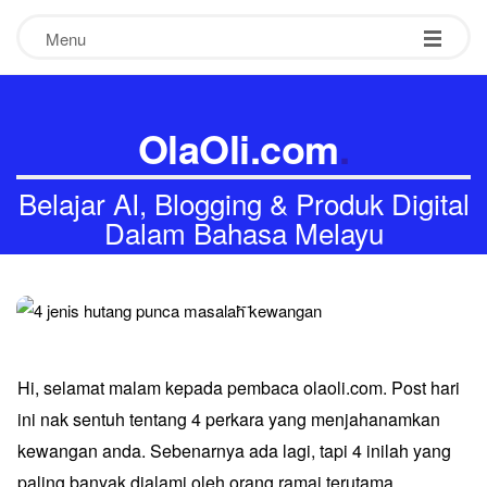
Menu
OlaOli.com
.
Belajar AI, Blogging & Produk Digital
Dalam Bahasa Melayu
-
-
-
​Hi, selamat malam kepada pembaca olaoli.com. Post hari
ini nak sentuh tentang 4 perkara yang menjahanamkan
kewangan anda. Sebenarnya ada lagi, tapi 4 inilah yang
paling banyak dialami oleh orang ramai terutama