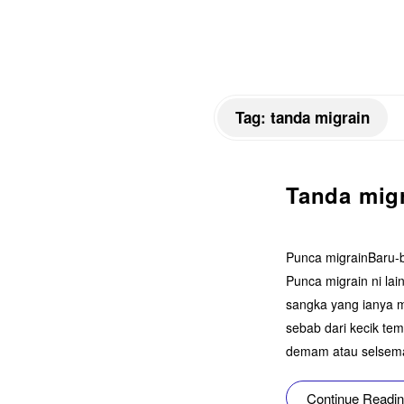
Tag:
tanda migrain
Tanda mig
​Punca migrain​Baru-
Punca migrain ni lai
sangka yang ianya m
sebab dari kecik tem
demam atau selsema(
Continue Readi