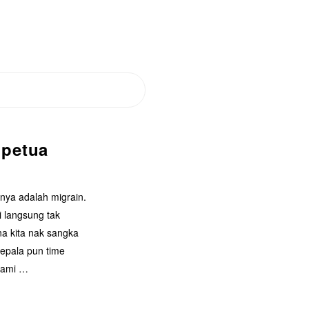
 petua
anya adalah migrain.
i langsung tak
na kita nak sangka
kepala pun time
lami
…