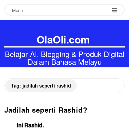
Menu
OlaOli.com
.
Belajar AI, Blogging & Produk Digital
Dalam Bahasa Melayu
-
-
-
Tag:
jadilah seperti rashid
Jadilah seperti Rashid?