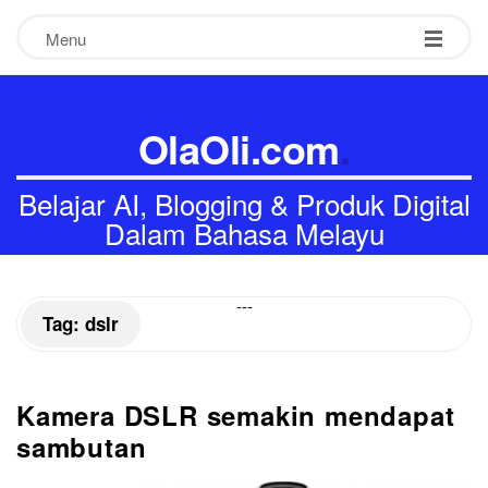
Menu
OlaOli.com
.
Belajar AI, Blogging & Produk Digital
Dalam Bahasa Melayu
-
-
-
Tag:
dslr
Kamera DSLR semakin mendapat
sambutan