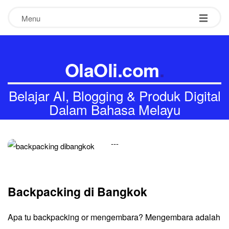
Menu
OlaOli.com
.
Belajar AI, Blogging & Produk Digital
Dalam Bahasa Melayu
-
-
-
Backpacking di Bangkok
Apa tu backpacking or mengembara? Mengembara adalah