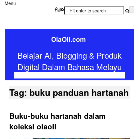
Menu
OlaOli.com
.
Belajar AI, Blogging & Produk
Digital Dalam Bahasa Melayu
-
-
-
Tag:
buku panduan hartanah
Buku-buku hartanah dalam
koleksi olaoli