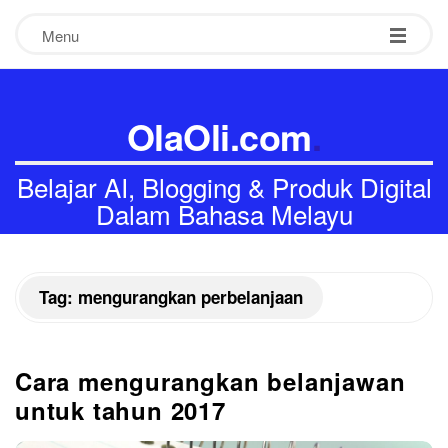
Menu
OlaOli.com
.
Belajar AI, Blogging & Produk Digital
Dalam Bahasa Melayu
-
-
-
Tag:
mengurangkan perbelanjaan
Cara mengurangkan belanjawan
untuk tahun 2017