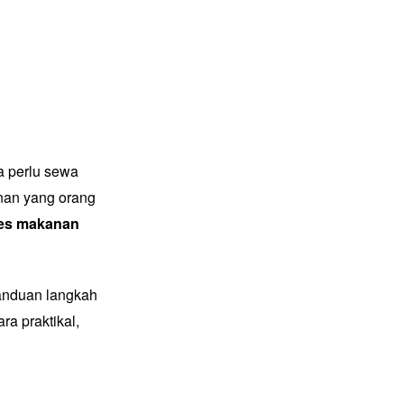
 perlu sewa
nan yang orang
es makanan
anduan langkah
a praktikal,