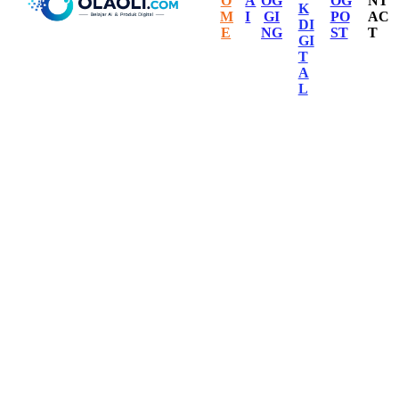
O
A
OG
OG
NT
K
M
I
GI
PO
AC
DI
E
NG
ST
T
GI
T
A
L