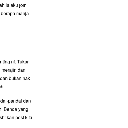
ah la aku join
k berapa manja
riting ni
. Tukar
 merajin dan
g dan bukan nak
ah.
ndai-pandai dan
n. Benda yang
’ kan post kita