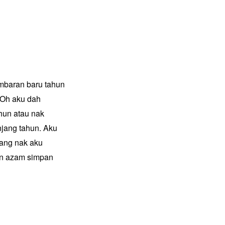
mbaran baru tahun
 Oh aku dah
hun atau nak
jang tahun. Aku
yang nak aku
ain azam simpan