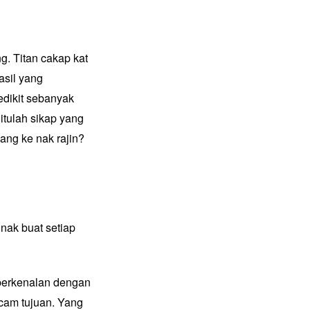
ng. Titan cakap
kat
asil yang
edikit sebanyak
itulah sikap yang
nang ke nak rajin?
nak buat setiap
 berkenalan dengan
cam tujuan. Yang