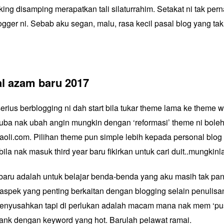
king disamping merapatkan tali silaturrahim. Setakat ni tak pern
ogger ni. Sebab aku segan, malu, rasa kecil pasal blog yang ta
l azam baru 2017
rius berblogging ni dah start bila tukar theme lama ke theme
w
uba nak ubah angin mungkin dengan ‘reformasi’ theme ni boleh
aoli.com. Pilihan theme pun simple lebih kepada personal blo
bila nak masuk third year baru fikirkan untuk cari duit..mungkinl
aru adalah untuk belajar benda-benda yang aku masih tak pa
pek yang penting berkaitan dengan blogging selain penulisa
nyusahkan tapi di perlukan adalah macam mana nak mem ‘push
 rank dengan keyword yang hot. Barulah pelawat ramai.