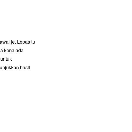
wal je. Lepas tu
ta kena ada
 untuk
njukkan hasil