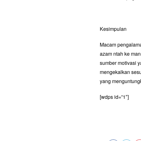
Kesimpulan
Macam pengalaman 
azam ntah ke mana
sumber motivasi y
mengekalkan sesu
yang menguntung
[wdps id=”1″]