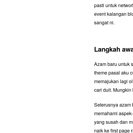
pasti untuk networ
event kalangan bl
sangat ni.
Langkah awa
Azam baru untuk se
theme pasal aku c
memajukan lagi ol
cari duit. Mungkin 
Seterusnya azam b
memahami aspek-as
yang susah dan me
naik ke first page