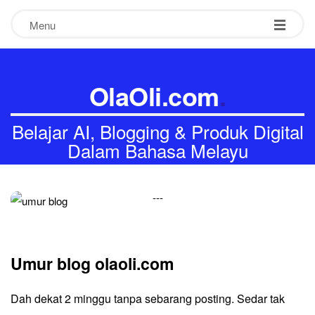
Menu
OlaOli.com
.
Belajar AI, Blogging & Produk Digital
Dalam Bahasa Melayu
-
-
-
Umur blog olaoli.com
Dah dekat 2 minggu tanpa sebarang posting. Sedar tak