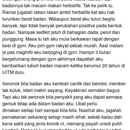
badannya tak macam makan herbalife. Tak ke pelik tu.
Ramai jugalah rakan-rakan ambil herbalife kat aku nak
turunkan berat badan. Walaupun berat aku turun begitu
banyak, tapi tidak banyak perubahan positive pada bentuk
badan. Nampak sedikit jatuh di bahagian dada, perut dan
punggung. Masa tu lah aku mula berkawan rapat dengan
besi di gym. Aku join gym rakyat sebab murah. Asal malam
je pas maghrib aku berjoging di gym. Hampir 3 bulan
bergelumang dengan gym akhirnya dapatlah aku
kembalikan tubuh badan macam ketika berumur 20 tahun di
UiTM dulu.
Seronok bila badan aku kembali cantik dan berotot, member
tak kutuk, isteri makin sayang. Keyakinan semakin bagus.
Tapi aku tak seronok bila penyakit yang aku dapat semasa
gemuk tetap ada dalam badan aku. Ubat perlu
dimakan setiap hari sampai bila-bila. Nasihat aku, jagalah
pemakanan sekarang selagi masih sihat. sebab kalau dah
kena sakit yang jenis kronik ni, memang payah untuk pulih