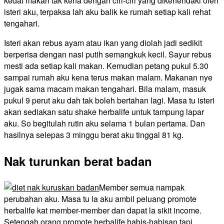
kedai makan tak kena dengan ciri-ciri yang dikehendaki oleh
isteri aku, terpaksa lah aku balik ke rumah setiap kali rehat
tengahari.
Isteri akan rebus ayam atau ikan yang diolah jadi sedikit
berperisa dengan nasi putih semangkuk kecil. Sayur rebus
mesti ada setiap kali makan. Kemudian petang pukul 5.30
sampai rumah aku kena terus makan malam. Makanan nye
jugak sama macam makan tengahari. Bila malam, masuk
pukul 9 perut aku dah tak boleh bertahan lagi. Masa tu isteri
akan sediakan satu shake herbalife untuk tampung lapar
aku. So begitulah rutin aku selama 1 bulan pertama. Dan
hasilnya selepas 3 minggu berat aku tinggal 81 kg.
Nak turunkan berat badan
Member semua nampak
perubahan aku. Masa tu la aku ambil peluang promote
herbalife kat member-member dan dapat la sikit income.
Setengah orang promote herbalife habis-habisan tapi