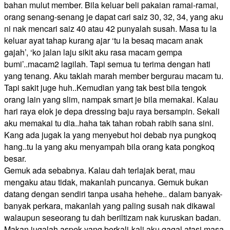
bahan mulut member. Bila keluar beli pakaian ramai-ramai,
orang senang-senang je dapat cari saiz 30, 32, 34, yang aku
ni nak mencari saiz 40 atau 42 punyalah susah. Masa tu la
keluar ayat tahap kurang ajar ‘tu la besaq macam anak
gajah’, ‘ko jalan laju sikit aku rasa macam gempa
bumi’..macam2 lagilah. Tapi semua tu terima dengan hati
yang tenang. Aku taklah marah member bergurau macam tu.
Tapi sakit juge huh..Kemudian yang tak best bila tengok
orang lain yang slim, nampak smart je bila memakai. Kalau
hari raya elok je depa dressing baju raya bersampin. Sekali
aku memakai tu dia..haha tak tahan robah rabih sana sini.
Kang ada jugak la yang menyebut hoi debab nya pungkoq
hang..tu la yang aku menyampah bila orang kata pongkoq
besar.
Gemuk ada sebabnya. Kalau dah terlajak berat, mau
mengaku atau tidak, makanlah puncanya. Gemuk bukan
datang dengan sendiri tanpa usaha hehehe.. dalam banyak-
banyak perkara, makanlah yang paling susah nak dikawal
walaupun seseorang tu dah beriltizam nak kuruskan badan.
Makan jugalah aspek yang berkali-kali aku gagal atasi masa