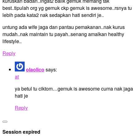
kuruskan badan..ingat2 balik gemuk memang tak
best..tipulah org yg gemuk ckp gemuk is awesome..rsnya tu
lebih pada kata2 nak sedapkan hati sendiri je..
untung ada wife jaga dan pantau pemakanan..nak kurus
mudah..nak maintain tu payah..senang amalkan healthy
lifestyle..
Reply
olaolico
says:
at
ya betul tu ciktom…gemuk is awesome cuma nak jaga
hati je
Reply
Site
Close
Footer
dialog
Session expired