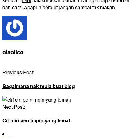
kembali.
Diet
nak kuruskan badan ni ada pelbagai kaedah
dan cara. Apapun berdiet jangan sampai tak makan.
olaolico
Post
Previous Post:
Navigation
Bagaimana nak mula buat blog
Next Post:
Ciri-ciri pemimpin yang lemah