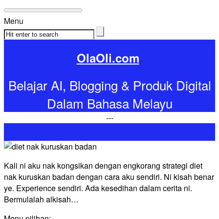
Menu
OlaOli.com
.
Belajar AI, Blogging & Produk Digital
Dalam Bahasa Melayu
-
-
-
Kali ni aku nak kongsikan dengan engkorang strategi diet
nak kuruskan badan dengan cara aku sendiri. Ni kisah benar
ye. Experience sendiri. Ada kesedihan dalam cerita ni.
Bermulalah alkisah…
Menu pilihan: