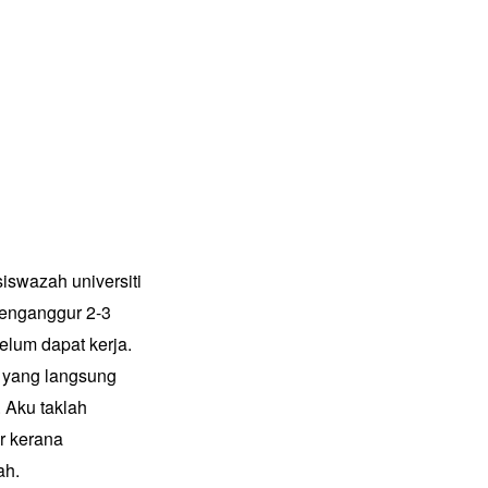
siswazah universiti
menganggur 2-3
elum dapat kerja.
 yang langsung
. Aku taklah
ur kerana
ah.