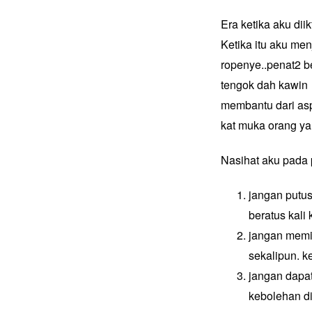
Era ketika aku di
Ketika itu aku men
ropenye..penat2 be
tengok dah kawin 
membantu dari asp
kat muka orang ya
Nasihat aku pada 
jangan putus
beratus kali 
jangan memil
sekalipun. k
jangan dapa
kebolehan di