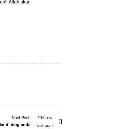
nanti Allah akan
Next Post:
lar di blog anda