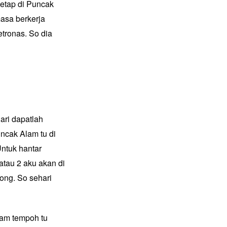
netap di Puncak
asa berkerja
tronas. So dia
ari dapatlah
ncak Alam tu di
 Untuk hantar
atau 2 aku akan di
tong. So sehari
lam tempoh tu