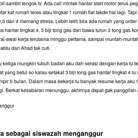
l-sambil tengok tv. Ada call mintak hantar start motor terus pegi
ar kat rumah teres atau tingkat 1 rumah flat takde hal lagi. Tapi
 2,3 dan 4 memang stress. Lebih letih bila ada rumah yang order 
hantar tingkat 4, 3 biji tong gas dan bawa turun 3 tong gas kos
al-awal kerja terutama minggu pertama, sampai muntah-muntah 
abtu dan Ahad tak cuti.
 ketiga mungkin tubuh badan aku dah serasi dengan kerja tu 
 yang betul so kalau setakat 3 biji tong gas hantar tingkat 4 tu ri
mpir 5 bulan. Dalam masa bekerja tu banyak resume kerja aku
i. Berkat kesabaran menunggu, akhirnya dapat gak panggilan a
ra sebagai siswazah menganggur