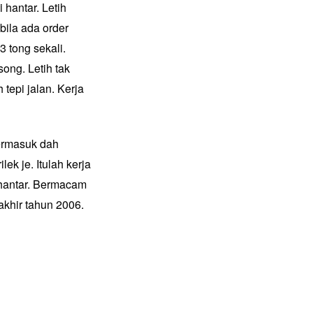
 hantar. Letih
 bila ada order
3 tong sekali.
ong. Letih tak
tepi jalan. Kerja
termasuk dah
lek je. Itulah kerja
 hantar. Bermacam
khir tahun 2006.