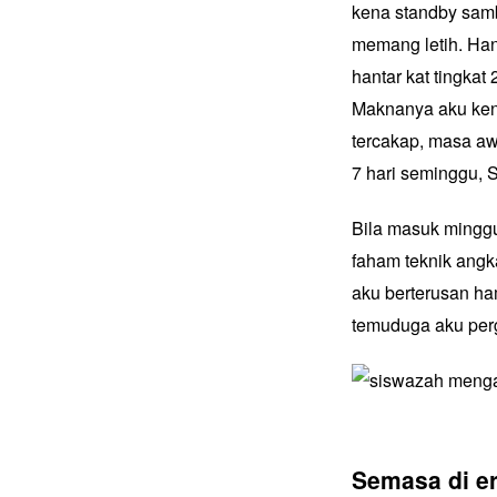
kena standby sambi
memang letih. Hant
hantar kat tingkat
Maknanya aku kena 
tercakap, masa aw
7 hari seminggu, S
Bila masuk minggu
faham teknik angkat
aku berterusan ha
temuduga aku perg
Semasa di e