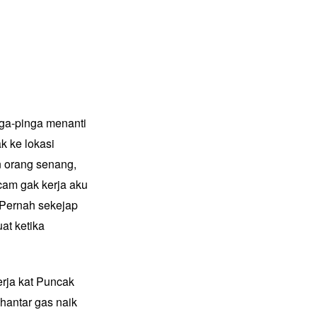
nga-pinga menanti
k ke lokasi
n orang senang,
cam gak kerja aku
 Pernah sekejap
at ketika
rja kat Puncak
 hantar gas naik