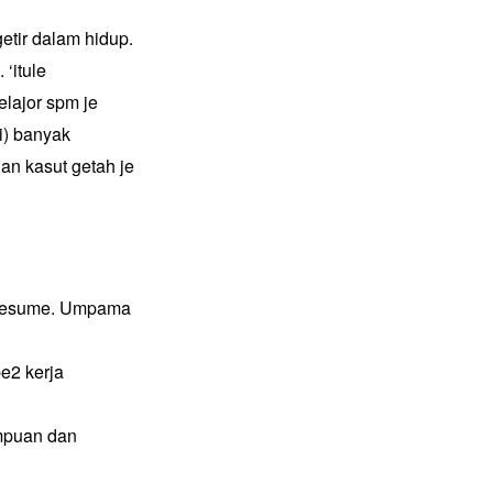
etir dalam hidup.
‘itule
elajor spm je
i) banyak
an kasut getah je
n resume. Umpama
pe2 kerja
mpuan dan