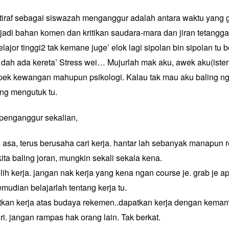
iktiraf sebagai siswazah menganggur adalah antara waktu yang g
jadi bahan komen dan kritikan saudara-mara dan jiran tetangga. 
lajor tinggi2 tak kemane juge’ elok lagi sipolan bin sipolan tu b
dah ada kereta’ Stress wei… Mujurlah mak aku, awek aku(ister
ek kewangan mahupun psikologi. Kalau tak mau aku baling ng
ng mengutuk tu.
penganggur sekalian,
 asa, terus berusaha cari kerja. hantar lah sebanyak manapu
kita baling joran, mungkin sekali sekala kena.
ih kerja. jangan nak kerja yang kena ngan course je. grab je a
emudian belajarlah tentang kerja tu.
tkan kerja atas budaya rekemen..dapatkan kerja dengan kema
ri. jangan rampas hak orang lain. Tak berkat.