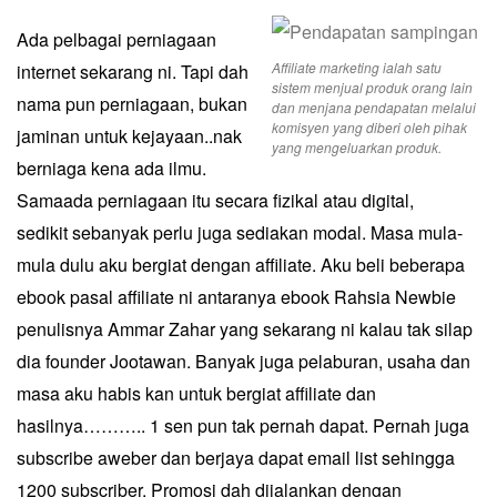
Ada pelbagai perniagaan
Affiliate marketing ialah satu
internet sekarang ni. Tapi dah
sistem menjual produk orang lain
nama pun perniagaan, bukan
dan menjana pendapatan melalui
komisyen yang diberi oleh pihak
jaminan untuk kejayaan..nak
yang mengeluarkan produk.
berniaga kena ada ilmu.
Samaada perniagaan itu secara fizikal atau digital,
sedikit sebanyak perlu juga sediakan modal. Masa mula-
mula dulu aku bergiat dengan affiliate. Aku beli beberapa
ebook pasal affiliate ni antaranya ebook Rahsia Newbie
penulisnya Ammar Zahar yang sekarang ni kalau tak silap
dia founder Jootawan. Banyak juga pelaburan, usaha dan
masa aku habis kan untuk bergiat affiliate dan
hasilnya……….. 1 sen pun tak pernah dapat. Pernah juga
subscribe aweber dan berjaya dapat email list sehingga
1200 subscriber. Promosi dah dijalankan dengan