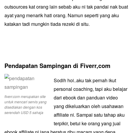
outsources kat orang lain sebab aku ni tak pandai nak buat
ayat yang menarik hati orang. Namun seperti yang aku
katakan tadi mungkin tiada rezeki di situ.
Pendapatan Sampingan di Fiverr,com
Sodih hoi..aku tak pernah ikut
personal coaching, tapi aku belajar
fiverr.com merupakan site
dari ebook dan panduan video
untuk mencari servis yang
yang dikeluarkan oleh usahawan
disediakan dengan kos
serendah USD 5 sahaja
affiliate ni. Sampai satu tahap aku
terpikir, betui ke orang yang jual
ebook affiliate ni jana beratus ribu macam yang depa