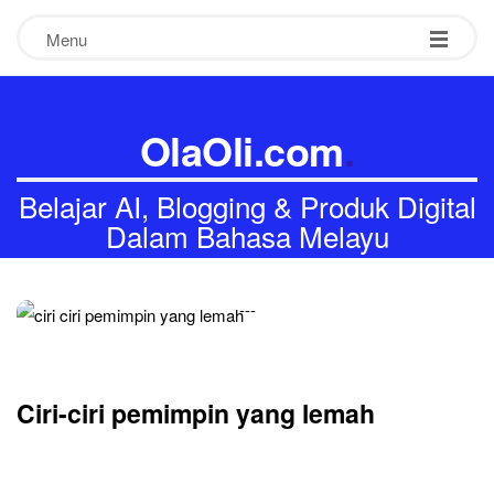
Menu
OlaOli.com
.
Belajar AI, Blogging & Produk Digital
Dalam Bahasa Melayu
-
-
-
Ciri-ciri pemimpin yang lemah