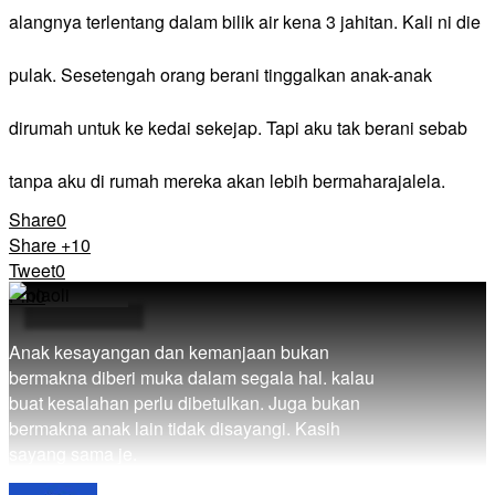
alangnya terlentang dalam bilik air kena 3 jahitan. Kali ni die
pulak. Sesetengah orang berani tinggalkan anak-anak
dirumah untuk ke kedai sekejap. Tapi aku tak berani sebab
tanpa aku di rumah mereka akan lebih bermaharajalela.
Share
0
Share +1
0
Tweet
0
Pin
0
​Anak kesayangan dan kemanjaan bukan
bermakna diberi muka dalam segala hal. kalau
buat kesalahan perlu dibetulkan. Juga bukan
bermakna anak lain tidak disayangi. Kasih
sayang sama je.