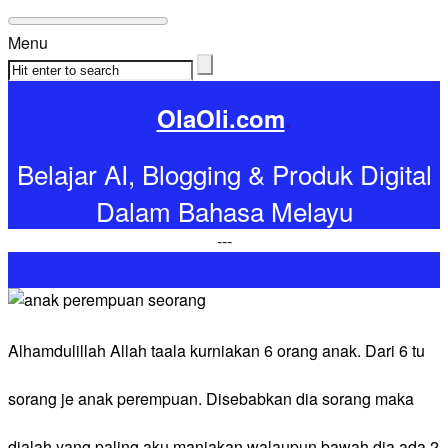
Menu
OlaOli.com
.
Belajar AI, Blogging & Produk Digital
Dalam Bahasa Melayu
-
-
-
Alhamdulillah Allah taala kurniakan 6 orang anak. Dari 6 tu
sorang je anak perempuan. Disebabkan dia sorang maka
dialah yang paling aku manjakan walaupun bawah dia ada 2