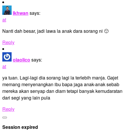
Ikhwan
says:
at
Nanti dah besar, jadi lawa la anak dara sorang ni 🙂
Reply
olaolico
says:
at
ya tuan. Lagi-lagi dia sorang lagi la terlebih manja. Gajet
memang menyenangkan ibu bapa jaga anak-anak sebab
mereka akan senyap dan diam tetapi banyak kemudaratan
dari segi yang lain pula
Reply
Site
Close
Footer
dialog
Session expired